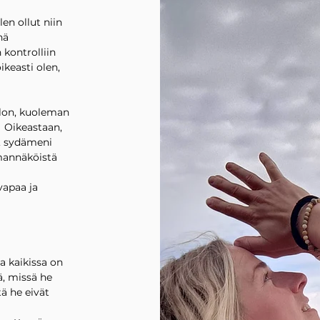
len ollut niin
nä
 kontrolliin
ikeasti olen,
lon, kuoleman
. Oikeastaan,
n, sydämeni
omannäköistä
vapaa ja
a kaikissa on
ä, missä he
ä he eivät