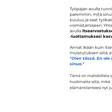
Työpajan avulla tunni
paremmin, mitä sinul
kuuluu ja saat työka
voimistamiseen.
​
Yht
avulla
itsearvostukse
-luottamuksesi kas
Annat ikään kuin itsel
muistutuksen siitä, e
"Olen tässä. En ole
sinua."
Tämä on mahdollista s
huolimatta siitä, mikä
elämäntilanteesi nyt j