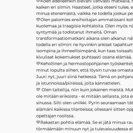
💛Koen edelleenkin olevani vahvasti matkalla,
kaiken eri silmin. Haasteet, jotka eteeni tulee, 
minua etenemästä, vaikka ne todella joskus pe
💛Olen palomies-ensihoitajan ammatissani ko
kuolemaa ja traagisia kohtaloita. Olen myös n
syntymää ja todistanut ihmeitä. Oman
transformaatiomatkani aikana olen alkanut nä
todella eri silmin: ne hyvinkin arkiset tapahtu
isompina ja ihmeellisimpänä, kun taas toisaalta
kivuliaat kokemukset puhtaasti osana elämää.
💛Kehollinen ja hermostopohjainen työskentel
minut lopulta siihen, että löysin turvaa omasta 
Juuri nyt, juuri siinä hetkessä. Tämä on pohjan
ja istunnoissa/piireissä, joita kannattelen.
💛 Olen taiteilija, niin kuin jokainen meistä. M
ole mitään erikoista - ei mitään sellaista, jota e
sinussa. Silti olen uniikki. Pyrin seuraamaan t
elämäni kaikissa tilanteissa; ollessani sitten op
opettajan roolissa.
💛Rakastan pohtia elämää. Se ei jätä minua ra
törmäämään minuun nyt ja tulevaisuudessa e