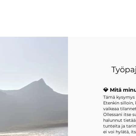
Työpa
💎 Mitä minu
Tämä kysymys o
Etenkin silloi
vaikeaa tilanne
Ollessani itse s
halunnut tietää
tunteita ja tari
ei voi hylätä, i