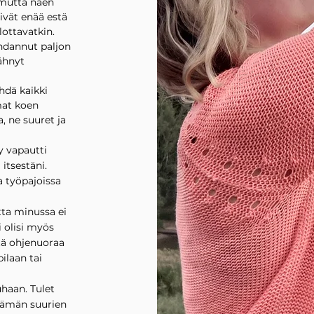
 mutta näen
eivät enää estä
lottavatkin.
hdannut paljon
ähnyt
hdä kaikki
mat koen
, ne suuret ja
y vapautti
itsestäni.
a työpajoissa
utta minussa ei
i olisi myös
ätä ohjenuoraa
pilaan tai
uhaan. Tulet
lämän suurien