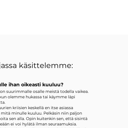
jassa käsittelemme:
lle ihan oikeasti kuuluu?
n suurimmalle osalle meistä todella vaikea.
n, kun olemme hukassa tai käymme läpi
tta.
uurien kriisien keskellä en itse asiassa
 mitä minulle kuuluu. Pelkäsin niin paljon
noita sen alla. Opin kuitenkin sen, että sisintä
tseään ei voi hylätä ilman seuraamuksia.