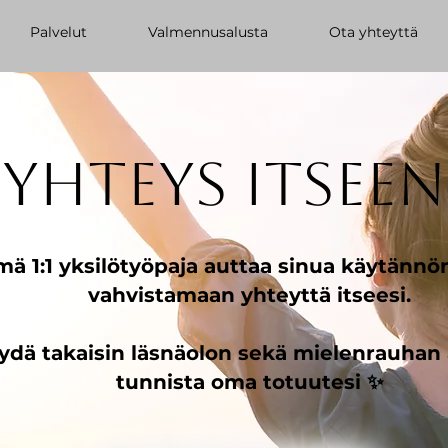
Palvelut
Valmennusalusta
Ota yhteyttä
YHTEYS ITSEEN
ämä 1:1 yksilötyöpaja auttaa sinua käytännön
vahvistamaan yhteyttä itseesi.
dä takaisin läsnäolon sekä mielenrauhan ä
tunnista oma totuutesi ✨