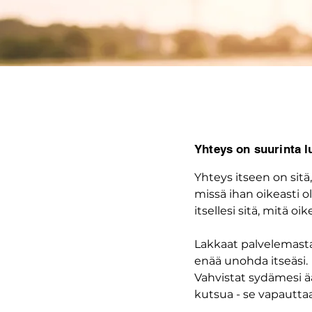
Yhteys on suurinta 
Yhteys itseen on sitä
missä ihan oikeasti o
itsellesi sitä, mitä oik
Lakkaat palvelemast
enää unohda itseäsi.
Vahvistat sydämesi ää
kutsua - se vapauttaa