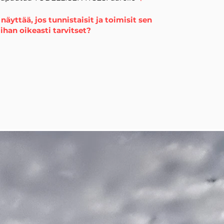
näyttää, jos tunnistaisit ja toimisit sen
han oikeasti tarvitset?