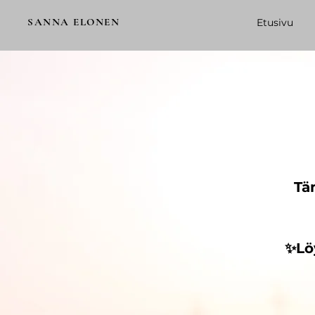
SANNA ELONEN
Etusivu
​T
✨Löy