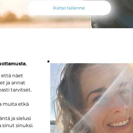
Katso tallenne
luottamusta.
, että näet
let ja annat
easti tarvitset.
a muita etkä
ntä ja sielusi
 sinut sinuksi.