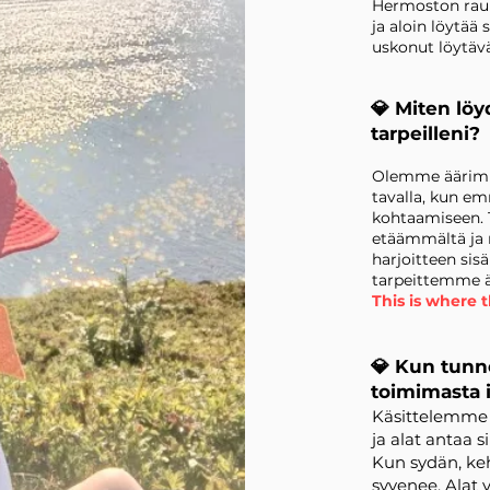
Hermoston rauho
ja aloin löytää 
uskonut löytäv
​💎 Miten löy
tarpeilleni?
Olemme äärimmä
tavalla, kun e
kohtaamiseen. 
etäämmältä ja 
harjoitteen si
tarpeittemme ä
This is where 
💎 Kun tunn
toimimasta 
Käsittelemme s
ja alat antaa 
Kun sydän, keh
syvenee. Alat