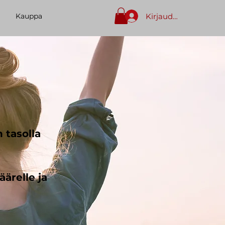
Kirjaudu sisään
Kauppa
 tasolla
ärelle ja