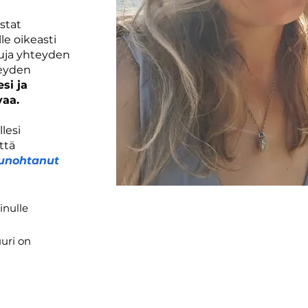
stat
le oikeasti
luja yhteyden
eyden
si ja
vaa.
lesi
ttä
 unohtanut
inulle
uuri on