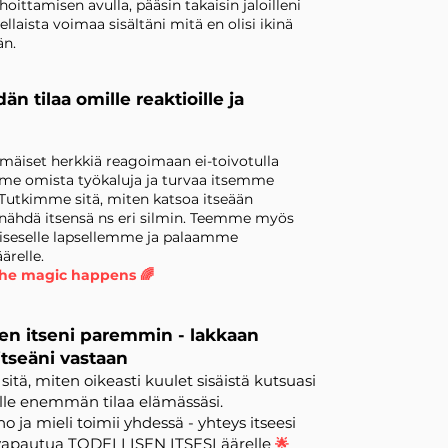
ittamisen avulla, pääsin takaisin jaloilleni
sellaista voimaa sisältäni mitä en olisi ikinä
än.
dän tilaa omille reaktioille ja
iset herkkiä reagoimaan ei-toivotulla
mme omista työkaluja ja turvaa itsemme
Tutkimme sitä, miten katsoa itseään
nähdä itsensä ns eri silmin. Teemme myös
säiseselle lapsellemme ja palaamme
ärelle.
the magic happens 🌈
en itseni paremmin - lakkaan
itseäni vastaan
itä, miten oikeasti kuulet sisäistä kutsuasi
sille enemmän tilaa elämässäsi.
o ja mieli toimii yhdessä - yhteys itseesi
 vapautua TODELLISEN ITSESI äärelle
🌟