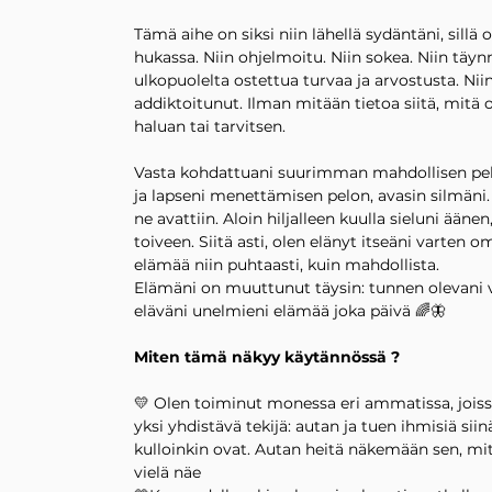
Tämä aihe on siksi niin lähellä sydäntäni, sillä o
hukassa. Niin ohjelmoitu. Niin sokea. Niin täyn
ulkopuolelta ostettua turvaa ja arvostusta. Niin
addiktoitunut. Ilman mitään tietoa siitä, mitä o
haluan tai tarvitsen.
Vasta kohdattuani suurimman mahdollisen pe
ja lapseni menettämisen pelon, avasin silmäni
ne avattiin. Aloin hiljalleen kuulla sieluni ääne
toiveen. Siitä asti, olen elänyt itseäni varten 
elämää niin puhtaasti, kuin mahdollista.
Elämäni on muuttunut täysin: tunnen olevani 
eläväni unelmieni elämää joka päivä 🌈🦋
Miten tämä näkyy käytännössä ?
💛
Olen toiminut monessa eri ammatissa, joiss
yksi yhdistävä tekijä: autan ja tuen ihmisiä siin
kulloinkin ovat. Autan heitä näkemään sen, mit
vielä näe