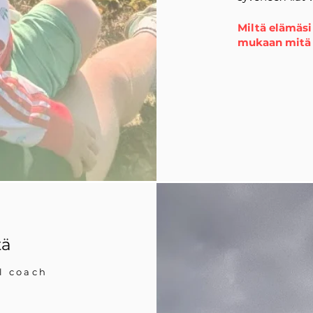
Miltä elämäsi 
mukaan mitä i
tä
l coach