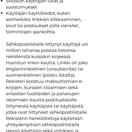
Sivuston käyttäjän luvat ja
suostumukset
Käyttäjän käyttötiedot, kuten
esimerkiksi linkkien klikkaaminen,
sivut tai postaukset joilla vierailet,
toimintojen ajankohta.
Sähköpostilistalle liittynyt käyttäjä voi
milloin tahansa poistaa tietonsa
rekisteristä kussakin kirjeessä
mainitun linkin kautta. Linkki on joko
englanninkielinen (unsubscribe) tai
suomenkielinen (poistu listalta).
Rekisteri koostuu maksuttomien e-
kirjojen, kurssien tilaamisen sekä
erilaisten tuotteiden ja palvelujen
ostamisen kautta postituslistalle
liittyneistä käyttäjistä tai käyttäjistä,
jotka ovat liittyneet sähköpostilistalle.
Rekisterin henkilötietoja käytetään
yhteydenpitoon sähköpostilistalla
oleviin käyttäjiin sekä yrityksen ja