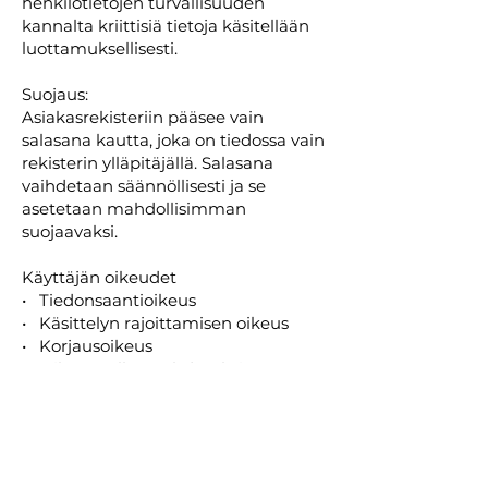
henkilötietojen turvallisuuden
kannalta kriittisiä tietoja käsitellään
luottamuksellisesti.
Suojaus:
Asiakasrekisteriin pääsee vain
salasana kautta, joka on tiedossa vain
rekisterin ylläpitäjällä. Salasana
vaihdetaan säännöllisesti ja se
asetetaan mahdollisimman
suojaavaksi.
Käyttäjän oikeudet
• Tiedonsaantioikeus
• Käsittelyn rajoittamisen oikeus
• Korjausoikeus
• Oikeus tulla unohdetuksi
• Suostumuksen peruuttamisen
oikeus
• Tietojensiirto-oikeus
Tarkastus- ja korjausoikeus