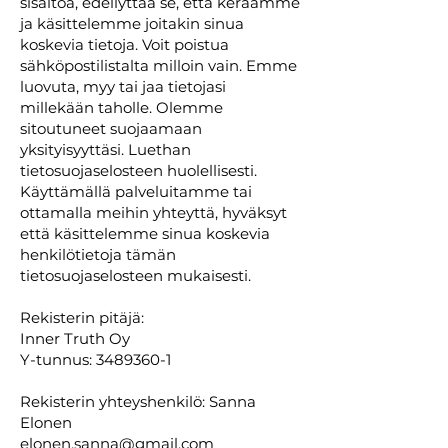
sisältöä, edellyttää se, että keräämme
ja käsittelemme joitakin sinua
koskevia tietoja. Voit poistua
sähköpostilistalta milloin vain. Emme
luovuta, myy tai jaa tietojasi
millekään taholle. Olemme
sitoutuneet suojaamaan
yksityisyyttäsi. Luethan
tietosuojaselosteen huolellisesti.
Käyttämällä palveluitamme tai
ottamalla meihin yhteyttä, hyväksyt
että käsittelemme sinua koskevia
henkilötietoja tämän
tietosuojaselosteen mukaisesti.
Rekisterin pitäjä:
Inner Truth Oy
Y-tunnus:
3489360-1
Rekisterin yhteyshenkilö: Sanna
Elonen
elonen.sanna@gmail.com