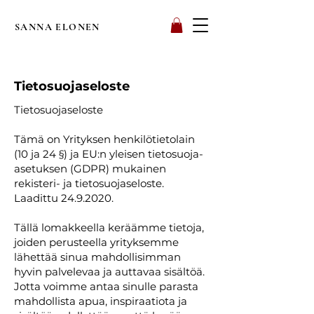
SANNA ELONEN
Tietosuojaseloste
Tietosuojaseloste
Tämä on Yrityksen henkilötietolain
(10 ja 24 §) ja EU:n yleisen tietosuoja-
asetuksen (GDPR) mukainen
rekisteri- ja tietosuojaseloste.
Laadittu
24.9.2020
.
Tällä lomakkeella keräämme tietoja,
joiden perusteella yrityksemme
lähettää sinua mahdollisimman
hyvin palvelevaa ja auttavaa sisältöä.
Jotta voimme antaa sinulle parasta
mahdollista apua, inspiraatiota ja