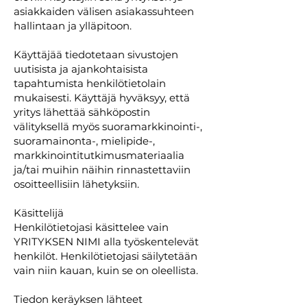
asiakkaiden välisen asiakassuhteen
hallintaan ja ylläpitoon.
Käyttäjää tiedotetaan sivustojen
uutisista ja ajankohtaisista
tapahtumista henkilötietolain
mukaisesti. Käyttäjä hyväksyy, että
yritys lähettää sähköpostin
välityksellä myös suoramarkkinointi-,
suoramainonta-, mielipide-,
markkinointitutkimusmateriaalia
ja/tai muihin näihin rinnastettaviin
osoitteellisiin lähetyksiin.
Käsittelijä
Henkilötietojasi käsittelee vain
YRITYKSEN NIMI alla työskentelevät
henkilöt. Henkilötietojasi säilytetään
vain niin kauan, kuin se on oleellista.
Tiedon keräyksen lähteet