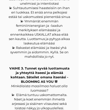
unelmiasi ja intentiotasi
💫 Suhtautumisesi haasteisiin on ihan
eri luokkaa. Et enää anna pelkojesi
estää tai uskomustesi pienentää sinua
💫 Ymmärrät enemmän
feminiinienergian ja -laadun
merkityksen elämässäsi ja
ennenkaikkea USKALLAT alkaa elää
sen kautta. Luottamus ja pyhyys alkaa
laskeutua elämääsi
💫 Rakastat elämääsi ja itseäsi yhä
syvemmin ja aidommin. Kyllä. Se on
mahdollista jo nyt.
VAIHE 3. Tunnet syvää luottamusta
ja yhteyttä itseesi ja elämää
kohtaan. Säteilet omana itsenäsi -
BLOOMING AS YOU 🌸
Minkälaista maailmaa haluat olla
luomassa?
💫 Elämä tuntuu uskomattomalta.
Näet ja koet enemmän ihmeitä
arjessasi ja sisäinen viisautesi sekä
loistosi näkyy jo ulkopuolellesi.