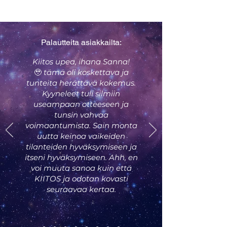
Palautteita asiakkailta:
Kiitos upea, ihana Sanna!
🥹
tämä oli
koskettava ja
tunteita herättävä kokemus.
Kyyneleet tuli silmiin
useampaan otteeseen ja
tunsin vahvaa
voimaantumista. Sain monta
uutta keinoa vaikeiden
tilanteiden hyväksymiseen ja
itseni hyväksymiseen. Ahh, en
voi muuta sanoa kuin että
KIITOS ja odotan kovasti
seuraavaa kertaa.