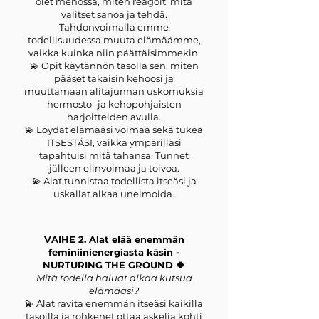
olet menossa, miten reagoit, mitä
valitset sanoa ja tehdä.
Tahdonvoimalla emme
todellisuudessa muuta elämäämme,
vaikka kuinka niin päättäisimmekin.
💫 Opit käytännön tasolla sen, miten
pääset takaisin kehoosi ja
muuttamaan alitajunnan uskomuksia
hermosto- ja kehopohjaisten
harjoitteiden avulla.
💫 Löydät elämääsi voimaa sekä tukea
ITSESTÄSI, vaikka ympärilläsi
tapahtuisi mitä tahansa. Tunnet
jälleen elinvoimaa ja toivoa.
💫 Alat tunnistaa todellista itseäsi ja
uskallat alkaa unelmoida.
VAIHE 2. Alat elää enemmän
feminiinienergiasta käsin -
NURTURING THE GROUND 🍀
Mitä todella haluat alkaa kutsua
elämääsi?
💫 Alat ravita enemmän itseäsi kaikilla
tasoilla ja rohkenet ottaa askelia kohti