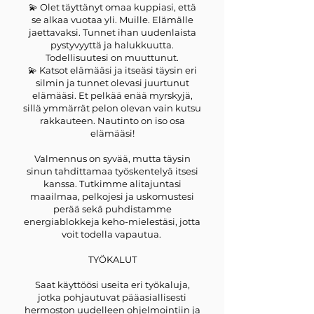
💫 Olet täyttänyt omaa kuppiasi, että
se alkaa vuotaa yli. Muille. Elämälle
jaettavaksi. Tunnet ihan uudenlaista
pystyvyyttä ja halukkuutta.
Todellisuutesi on muuttunut.
💫 Katsot elämääsi ja itseäsi täysin eri
silmin ja tunnet olevasi juurtunut
elämääsi. Et pelkää enää myrskyjä,
sillä ymmärrät pelon olevan vain kutsu
rakkauteen. Nautinto on iso osa
elämääsi!
Valmennus on syvää, mutta täysin
sinun tahdittamaa työskentelyä itsesi
kanssa. Tutkimme alitajuntasi
maailmaa, pelkojesi ja uskomustesi
perää sekä puhdistamme
energiablokkeja keho-mielestäsi, jotta
voit todella vapautua.
TYÖKALUT
Saat käyttöösi useita eri työkaluja,
jotka pohjautuvat pääasiallisesti
hermoston uudelleen ohjelmointiin ja