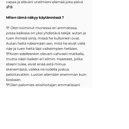
vapaa ja eläväni unelmieni elämää joka päivä
🌈🦋
Miten tämä näkyy käytännössä ?
💛
Olen toiminut monessa eri ammatissa,
joissa kaikissa on yksi yhdistävä tekijä: autan ja
tuen ihmisiä siinä, missä he kulloinkin ovat.
Autan heitä näkemään sen, mitä he eivät vielä
näe ja tuen heitä läpi vaikeimpien hetkien.
💛Koen edelleenkin olevani vahvasti matkalla,
mutta näen kaiken eri silmin. Haasteet, jotka
eteeni tulee, eivät enää estä minua
etenemästä, vaikka ne todella joskus
pelottavatkin. Luotan elämään enemmän kuin
koskaan.
💛Olen palomies-ensihoitajan ammatissani
kohdannut paljon kuolemaa ja traagisia
kohtaloita. Olen myös nähnyt syntymää ja
todistanut ihmeitä. Oman
transformaatiomatkani aikana olen alkanut
nähdä kaikki todella eri silmin: ne hyvinkin
arkiset tapahtumat koen isompina ja
ihmeellisimpänä, kun taas toisaalta, ne suuret
ja kivuliaat kokemukset puhtaasti osana