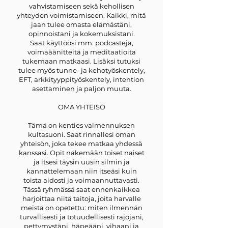
vahvistamiseen sekä kehollisen
yhteyden voimistamiseen. Kaikki, mitä
jaan tulee omasta elämästäni,
opinnoistani ja kokemuksistani.
Saat käyttöösi mm. podcasteja,
voimaäänitteitä ja meditaatioita
tukemaan matkaasi. Lisäksi tutuksi
tulee myös tunne- ja kehotyöskentely,
EFT, arkkityyppityöskentely, intention
asettaminen ja paljon muuta.
OMA YHTEISÖ
Tämä on kenties valmennuksen
kultasuoni. Saat rinnallesi oman
yhteisön, joka tekee matkaa yhdessä
kanssasi. Opit näkemään toiset naiset
ja itsesi täysin uusin silmin ja
kannattelemaan niin itseäsi kuin
toista aidosti ja voimaannuttavasti.
Tässä ryhmässä saat ennenkaikkea
harjoittaa niitä taitoja, joita harvalle
meistä on opetettu: miten ilmennän
turvallisesti ja totuudellisesti rajojani,
pettymystäni, häpeääni, vihaani ja