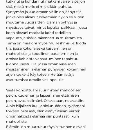
tutkinut ja kohdannut matkani varrella paljon
sitä, mistä meille ei mielellään puhuta.
Syntymän ja kuolemaan väliin on jäänyt tila,
jonka olen alkanut näkemään hyvin eri silmin
muutama vuosi sitten. Elämän pyhyys ja
mystisyys toivat minut lopulta paikkaan, jossa
koen olevani matkalla kohti todellista
vapautta ja sisälle rakennettua muistamista.
Tämä on missioni myös muille ihmisille: luoda
tila, jossa kokonaiseksi kasvaminen on
mahdollista, ja todellinen paraneminen ja
omista kahleista vapautuminen tapahtuu
luonnollisesti. Tila, jossa oman viisauden
muistaminen ja elämän pyhyyden kokeminen
arjen keskellä käy toteen. Heräämistä ja
avautumista omalle sielunpolulle.
Vasta kohdattuani suurimman mahdollisen
pelon, kuoleman ja lapseni menettämisen
pelon, avasin silmäni. Oikeastaan, ne avattiin.
Aloin hiljalleen kuulla sieluni äänen, sydämeni
toiveen. Siitä asti, olen elänyt itseäni varten
omannäköistä elämää niin puhtaasti, kuin
mahdollista.
Elämäni on muuttunut täysin: tunnen olevani