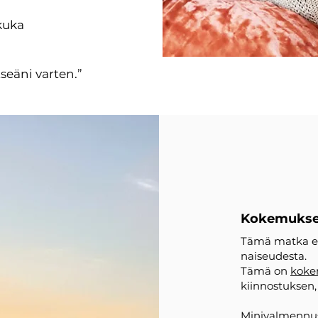
 kuka
seäni varten.”
Kokemuksell
Tämä matka ei 
naiseudesta.
Tämä on
kokem
kiinnostuksen
Minivalmennus 