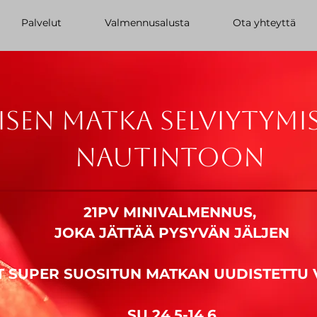
Palvelut
Valmennusalusta
Ota yhteyttä
isen matka selviytymi
nautintoon
21PV MINIVALMENNUS,
JOKA JÄTTÄÄ PYSYVÄN JÄLJEN
T SUPER SUOSITUN MATKAN UUDISTETTU 
SU 24.5-14.6