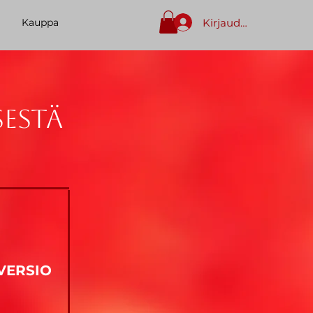
Kirjaudu sisään
Kauppa
sestä
VERSIO