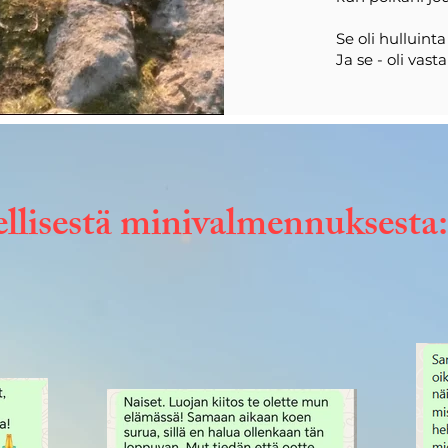
Se oli hulluint
Ja se - oli vasta
llisestä minivalmennuksesta: