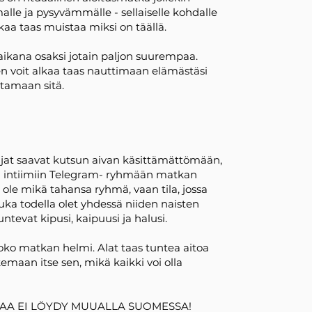
lle ja pysyvämmälle - sellaiselle kohdalle
kaa taas muistaa miksi on täällä.
ikana osaksi jotain paljon suurempaa.
 voit alkaa taas nauttimaan elämästäsi
ttamaan sitä.
tujat saavat kutsun aivan käsittämättömään,
en intiimiin Telegram- ryhmään matkan
i ole mikä tahansa ryhmä, vaan tila, jossa
uka todella olet yhdessä niiden naisten
untevat kipusi, kaipuusi ja halusi.
ko matkan helmi. Alat taas tuntea aitoa
kemaan itse sen, mikä kaikki voi olla
ILAA EI LÖYDY MUUALLA SUOMESSA!