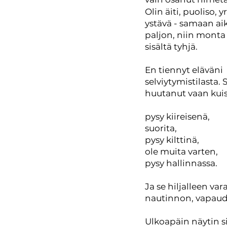
Olin äiti, puoliso, y
ystävä - samaan ai
paljon, niin monta 
sisältä tyhjä.
En tiennyt eläväni
selviytymistilasta. S
huutanut vaan kuis
pysy kiireisenä,
suorita,
pysy kilttinä,
ole muita varten,
pysy hallinnassa.
Ja se hiljalleen var
nautinnon, vapaud
Ulkoapäin näytin si