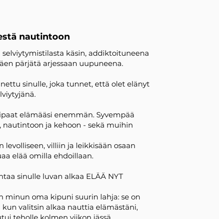
estä nautintoon
 selviytymistilasta käsin, addiktoituneena
ittäen pärjätä arjessaan uupuneena.
ttu sinulle, joka tunnet, että olet elänyt
lviytyjänä.
 kaipaat elämääsi enemmän. Syvempää
n, nautintoon ja kehoon - sekä muihin
levolliseen, villiin ja leikkisään osaan
uaa elää omilla ehdoillaan.
taa sinulle luvan alkaa ELÄÄ NYT
minun oma kipuni suurin lahja: se on
ä kun valitsin alkaa nauttia elämästäni,
tui teholle kolmen viikon iässä.