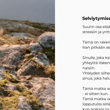
Selviytymis
Suurin osa elää
stressiin ja yr
Tämä on rakenne
liian pitkään se
Sinulle, joka
yhteyttä itsee
naisiin.
Yhteyden siihen 
sinua, joka hal
Tämä matka an
- ei sitten kun.
Tämä matka on 
lopputulos siit
kun poikani jou