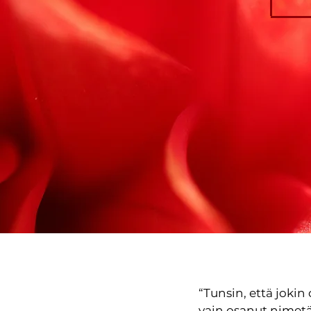
“Tunsin, että jokin 
vain osanut nimetä