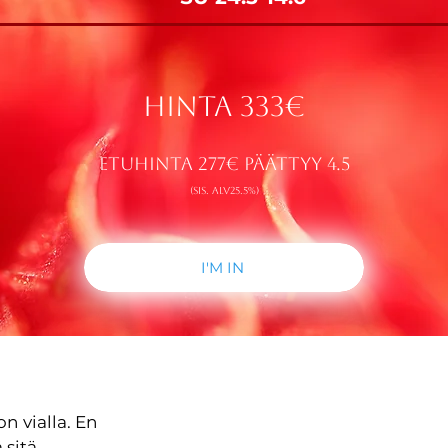
Hinta 333€
Etuhinta 277€ päättyy 4.5
(SIS. ALV25.5%)
I'M IN
on vialla. En
 sitä.