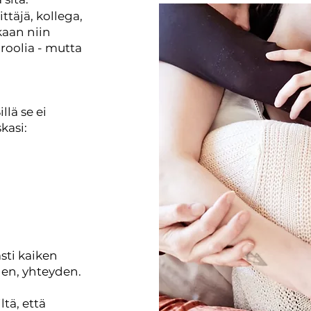
rittäjä, kollega,
kaan niin
roolia - mutta
illä se ei
kasi:
asti kaiken
en, yhteyden.
ltä, että