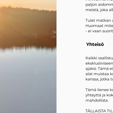
paljon aidomma
meistä, joka al
Tulet matkan a
Huomaat miten
- ei vaan suori
Yhteisö
Kaikki osallis
eksklusiivise
ajaksi. Tämä e
alat muistaa k
kanssa, jotka t
Tämä lienee ko
yhteyttä ja ko
mahdollista.
TÄLLAISTA T