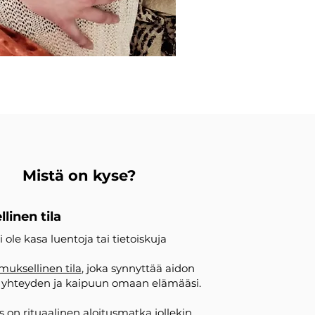
Mistä on kyse?
inen tila
ole kasa luentoja tai tietoiskuja
uksellinen tila
,
joka synnyttää aidon
, yhteyden ja kaipuun omaan elämääsi.
on rituaalinen aloitusmatka jollekin