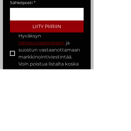
Sähköposti
*
LIITY PIIRIIN
Hyväksyn 
tietosuojaselosteen
 ja 
suostun vastaanottamaan 
markkinointiviestintää. 
Voin poistua listalta koska 
tahansa.
*
Ihana nähdä sinut täällä!
-Sanna
elonen.sanna[at]gmail.com
Tietosuojaseloste