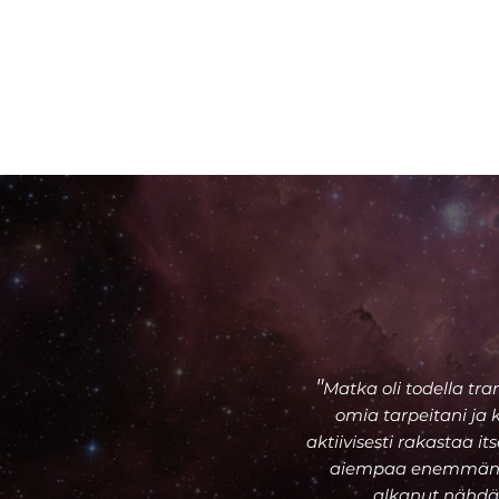
"​
Matka oli todella tr
omia tarpeitani ja 
aktiivisesti rakastaa 
aiempaa enemmän sy
alkanut nähdä 