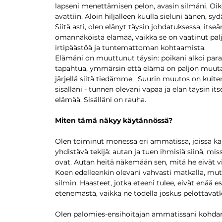
lapseni menettämisen pelon, avasin silmäni. Oik
avattiin. Aloin hiljalleen kuulla sieluni äänen, s
Siitä asti, olen elänyt täysin johdatuksessa, itseä
omannäköistä elämää, vaikka se on vaatinut palj
irtipäästöä ja tuntemattoman kohtaamista.
Elämäni on muuttunut täysin: poikani alkoi para
tapahtua, ymmärsin että elämä on paljon muuta
järjellä siitä tiedämme. Suurin muutos on kuit
sisälläni - tunnen olevani vapaa ja elän täysin it
elämää. Sisälläni on rauha.
Miten tämä näkyy käytännössä?
Olen toiminut monessa eri ammatissa, joissa kai
yhdistävä tekijä: autan ja tuen ihmisiä siinä, mis
ovat. Autan heitä näkemään sen, mitä he eivät vi
Koen edelleenkin olevani vahvasti matkalla, mut
silmin. Haasteet, jotka eteeni tulee, eivät enää 
etenemästä, vaikka ne todella joskus pelottavatk
Olen palomies-ensihoitajan ammatissani kohda