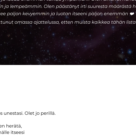
 ja lempeämmin. Olen päästänyt irti suuresta määrästä 
ee paljon kevyemmin ja luotan itseeni paljon enemmän ❤️ T
unut omassa ajattelussa, etten muista kaikkea tähän list
 unestasi. Olet jo perillä.
n herätä,
lle itseesi