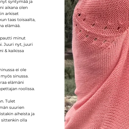
hnyt syntymää ja
i aikana olen
in arkiset
un taas toisaalta,
ana elämää.
apautti minut
. Juuri nyt, juuri
i & kaikissa
minussa ei ole
si myös sinussa.
oraa elämäni
opettajan roolissa.
n. Tulet
män suurien
stakin aiheista ja
sittenkin olla