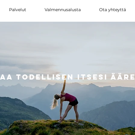
Palvelut
Valmennusalusta
Ota yhteyttä
aa todellisen itsesi äär