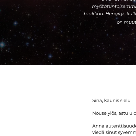
myötätuntoisemmin
taakkaa. Hengitys kulk
on muutt
Sinä, kaunis sielu
Nouse ylös, astu ulos
Anna autenttisuude
viedä sinut syvemmä