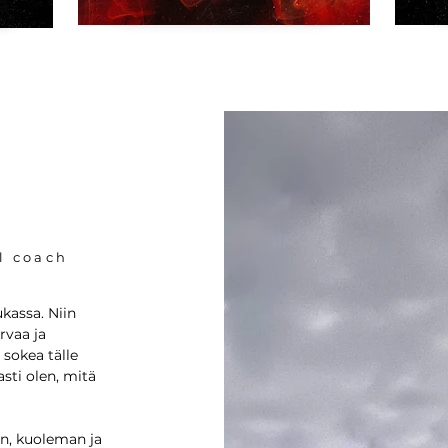
n
l coach
kassa. Niin
rvaa ja
 sokea tälle
asti olen, mitä
n, kuoleman ja