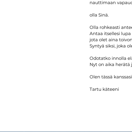
nauttimaan vapau
olla Sinä.
Olla rohkeasti ant
Antaa itsellesi lupa
jota olet aina toivo
Syntyä siksi, joka ol
Odotatko innolla e
Nyt on aika herätä ja
Olen tässä kanssasi
Tartu käteeni