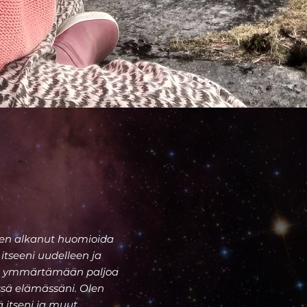
Olen alkanut huomioida
itseeni uudelleen ja
anut ymmärtämään paljoa
sä elämässäni. Olen
 itseni ja muut