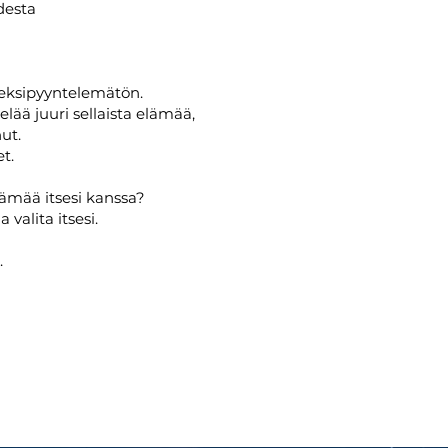
desta
eeksipyyntelemätön.
 elää juuri sellaista elämää,
nut.
et.
lämää itsesi kanssa?
 valita itsesi.
.