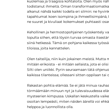
kuolemaa ja traagisia kohtaloita. Olen myös nä
todistanut ihmeitä. Oman transformaatiomatkan
alkanut nähdä kaikki todella eri silmin: ne hyvink
tapahtumat koen isompina ja ihmeellisimpänä, k
ne suuret ja kivuliaat kokemukset puhtaasti os
Kehollinen ja hermostopohjainen työskentely v
lopulta siihen, että löysin turvaa omasta itsestäni
siinä hetkessä. Tämä on pohjana kaikessa työssän
tiloissa, joita kannattelen.
Olen taiteilija, niin kuin jokainen meistä. Mutta 
mitään erikoista - ei mitään sellaista, jota ei oli
Silti olen uniikki. Pyrin seuraamaan tätä ohjenu
kaikissa tilanteissa; ollessani sitten oppilaan tai 
Rakastan pohtia elämää. Se ei jätä minua rauhaa
törmäämään minuun nyt ja tulevaisuudessa elä
mysteerien kimpussa. Uskallan keskustella vaikei
osoitan lempeästi, miten näiden äärellä voi ehkä 
helppoa ja luonnollista olla.