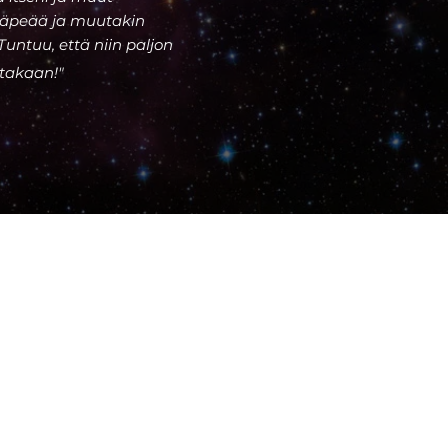
häpeää ja muutakin
untuu, että niin paljon
atakaan!"