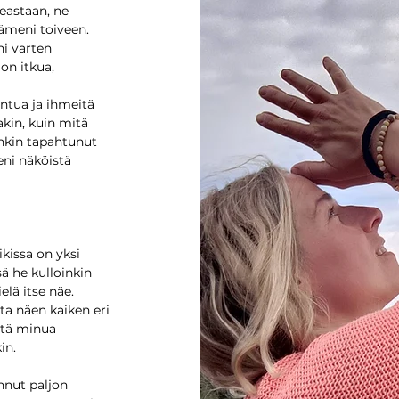
eastaan, ne
ydämeni toiveen.
ni varten
on itkua,
ntua ja ihmeitä
kin, kuin mitä
enkin tapahtunut
seni näköistä
kissa on yksi
sä he kulloinkin
elä itse näe.
ta näen kaiken eri
estä minua
in.
nnut paljon