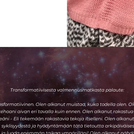
Transformatiivisesta valmennusmatkasta palaute:
ansformatiivinen. Olen alkanut muistaa, kuka todella olen. 
kehoani aivan eri tavalla kuin ennen. Olen alkanut rakastua 
itseäni - Eli tekemään rakastavia tekoja itselleni. Olen alk
klisyydestä ja hyödyntämään tätä tietoutta arkipäiväises
ja luoda enemmän taikaa ympärilläni! Olen alkanut nähdä